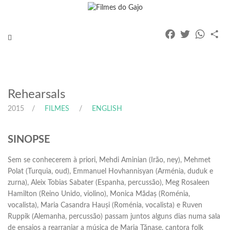
Facebook
Twitter
Whats
Pa
Toggle
navigation
Rehearsals
2015
FILMES
ENGLISH
SINOPSE
Sem se conhecerem à priori, Mehdi Aminian (Irão, ney), Mehmet
Polat (Turquia, oud), Emmanuel Hovhannisyan (Arménia, duduk e
zurna), Aleix Tobias Sabater (Espanha, percussão), Meg Rosaleen
Hamilton (Reino Unido, violino), Monica Mădaș (Roménia,
vocalista), Maria Casandra Hauși (Roménia, vocalista) e Ruven
Ruppik (Alemanha, percussão) passam juntos alguns dias numa sala
de ensaios a rearranjar a música de Maria Tănase, cantora folk