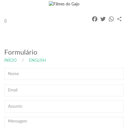
Facebook
Twitter
Whats
Pa
Toggle
navigation
Formulário
INÍCIO
ENGLISH