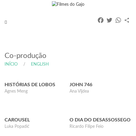
Facebook
Twitter
Whats
Pa
Toggle
navigation
Co-produção
INÍCIO
ENGLISH
HISTÓRIAS DE LOBOS
JOHN 746
Agnes Meng
Ana Vîjdea
CAROUSEL
O DIA DO DESASSOSSEGO
Luka Popadić
Ricardo Filipe Feio